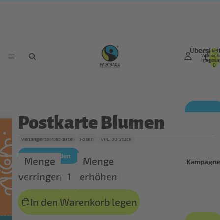
Übersich
Artikel
Warenk
insgesa
0
Postkarte Blumen
verlängerte Postkarte
Rosen
VPE: 30 Stück
Herunterladen
Menge
Menge
Kampagne
verringern
erhöhen
In den Warenkorb legen