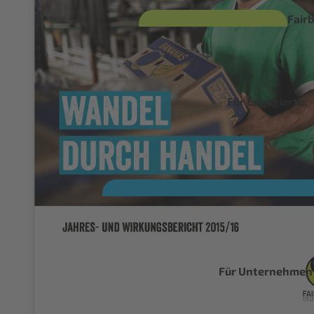
Fair
ary
Für Engagierte
Fair
Woc
Fa
Für Unternehmen
Fr