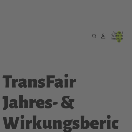
Artikel im
Warenkorb
insgesamt:
0
TransFair
Jahres- &
Wirkungsberic