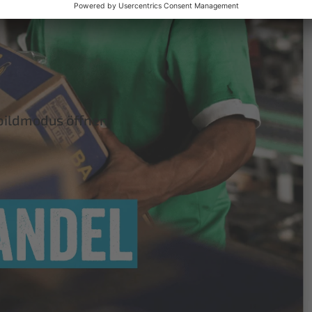
Mitgliedsorganis
welie
ationen
lbildmodus öffnen
Textilfachh
andel