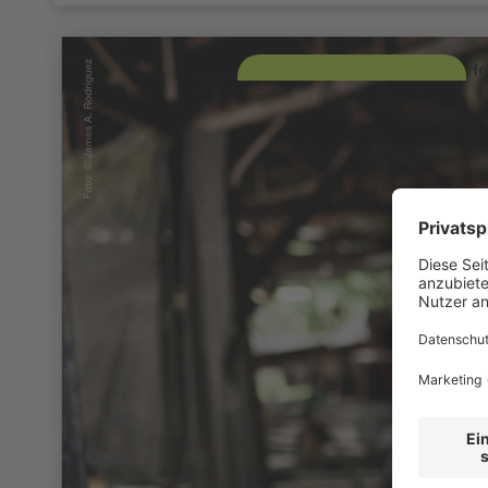
Ho
ri
Mehr
G
m
S
Re
Flo
ik