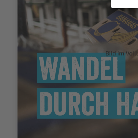
Ju
re
Bild im Vol