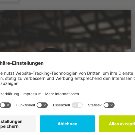
telle
Archi
Fairtrade-
e
v
Towns
Wir alle sind
Fairtrade
astrono
ie
weet
Fairtrade-
volution
Universities
rist